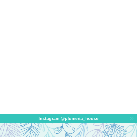
Instagram @plumeria_house