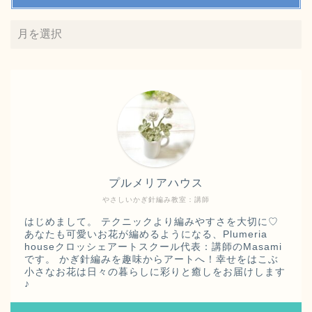
プルメリアハウス
やさしいかぎ針編み教室：講師
はじめまして。 テクニックより編みやすさを大切に♡
あなたも可愛いお花が編めるようになる、Plumeria
【クロッシェアートスクー
houseクロッシェアートスクール代表：講師のMasami
ル
認定講師紹介】ページ
です。 かぎ針編みを趣味からアートへ！幸せをはこぶ
♪
小さなお花は日々の暮らしに彩りと癒しをお届けします
♪