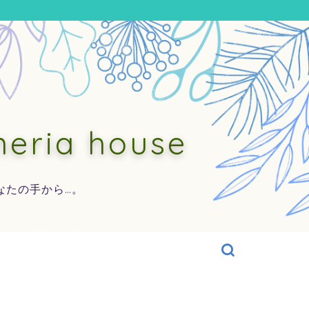
ia house
なたの手から…。