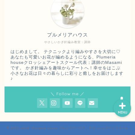
プルメリアハウス
やさしいかぎ針編み教室：講師
はじめまして。 テクニックより編みやすさを大切に♡
あなたも可愛いお花が編めるようになる、Plumeria
【クロッシェアートスクー
houseクロッシェアートスクール代表：講師のMasami
ル
認定講師紹介】ページ
です。 かぎ針編みを趣味からアートへ！幸せをはこぶ
♪
小さなお花は日々の暮らしに彩りと癒しをお届けします
♪
＼ Follow me ／
MENU
2022–2026 Plumeria house プルメリアハウス・クロッシェアートスクール