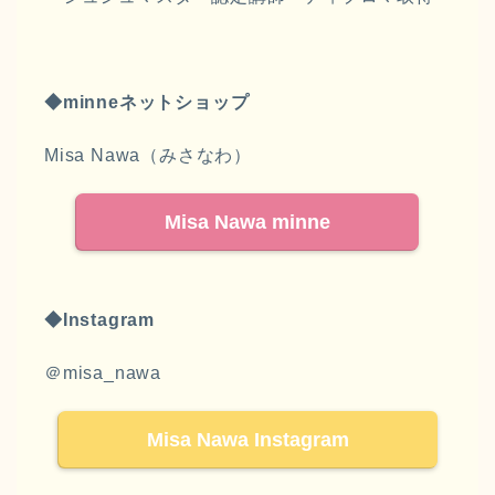
◆minneネットショップ
Misa Nawa（みさなわ）
Misa Nawa minne
◆Instagram
＠misa_nawa
Misa Nawa Instagram