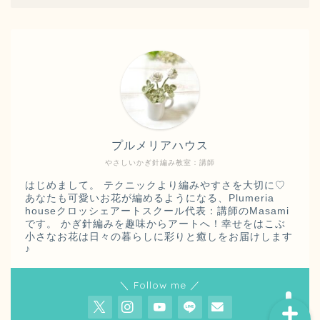
プルメリアハウス
やさしいかぎ針編み教室：講師
はじめまして。 テクニックより編みやすさを大切に♡
あなたも可愛いお花が編めるようになる、Plumeria
【クロッシェアートスクー
houseクロッシェアートスクール代表：講師のMasami
ル
認定講師紹介】ページ
です。 かぎ針編みを趣味からアートへ！幸せをはこぶ
♪
小さなお花は日々の暮らしに彩りと癒しをお届けします
♪
＼ Follow me ／