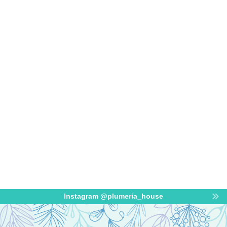
Instagram @plumeria_house