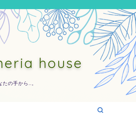
ia house
なたの手から…。