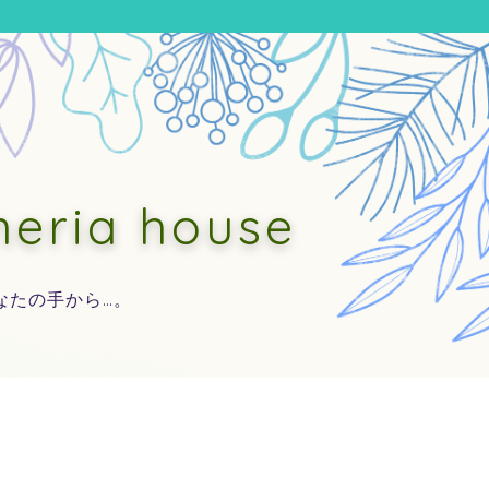
ia house
なたの手から…。