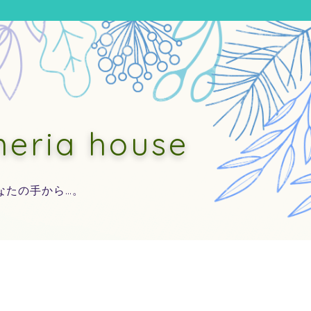
ia house
なたの手から…。