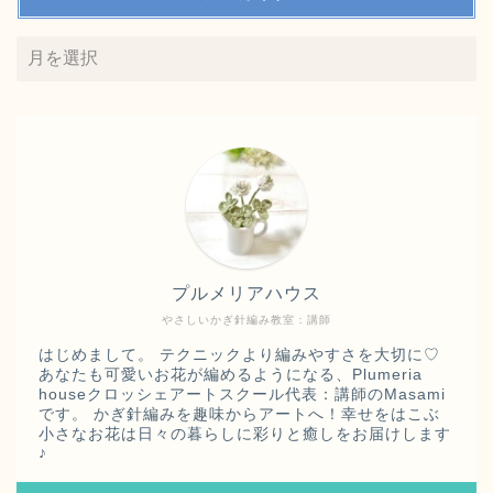
プルメリアハウス
やさしいかぎ針編み教室：講師
はじめまして。 テクニックより編みやすさを大切に♡
あなたも可愛いお花が編めるようになる、Plumeria
【クロッシェアートスクー
houseクロッシェアートスクール代表：講師のMasami
ル
認定講師紹介】ページ
です。 かぎ針編みを趣味からアートへ！幸せをはこぶ
♪
小さなお花は日々の暮らしに彩りと癒しをお届けします
♪